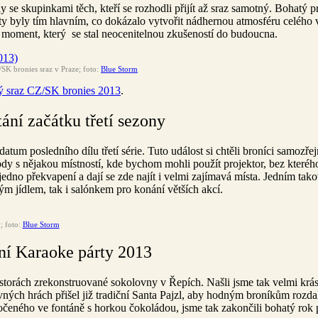
 se skupinkami těch, kteří se rozhodli přijít až sraz samotný. Bohatý 
y byly tím hlavním, co dokázalo vytvořit nádhernou atmosféru celého ve
vý moment, který se stal neocenitelnou zkušeností do budoucna.
/SK bronies sraz v Praze; foto:
Blue Storm
ký sraz CZ/SK bronies 2013
.
ání začátku třetí sezony
 datum posledního dílu třetí série. Tuto událost si chtěli broníci samozře
dy s nějakou místností, kde bychom mohli použít projektor, bez kterého
jedno překvapení a dají se zde najít i velmi zajímavá místa. Jedním tak
ým jídlem, tak i salónkem pro konání větších akcí.
; foto:
Blue Storm
í Karaoke párty 2013
storách zrekonstruované sokolovny v Řepích. Našli jsme tak velmi krá
ných hrách přišel již tradiční Santa Pajzl, aby hodným broníkům rozda
močeného ve fontáně s horkou čokoládou, jsme tak zakončili bohatý rok 