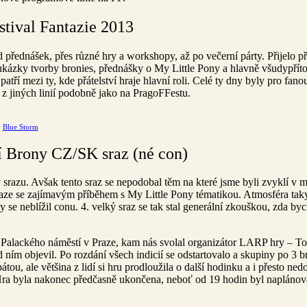
stival Fantazie 2013
přednášek, přes různé hry a workshopy, až po večerní párty. Přijelo př
 ukázky tvorby bronies, přednášky o My Little Pony a hlavně všudypřít
ří mezi ty, kde přátelství hraje hlavní roli.
Celé ty dny byly pro fan
i z jiných linií podobně jako na PragoFFestu.
:
Blue Storm
ní Brony CZ/SK sraz (né con)
srazu. Avšak tento sraz se nepodobal těm na které jsme byli zvyklí v mi
aze se zajímavým příběhem s My Little Pony tématikou.
Atmosféra taky
y se neblížil conu. 4. velký sraz se tak stal generální zkouškou, zda b
na Palackého náměstí v Praze, kam nás svolal organizátor LARP hry – 
d ním objevil.
Po rozdání všech indicií se odstartovalo a skupiny po 3 b
ou, ale většina z lidí si hru prodloužila o další hodinku a i přesto ne
i. Hra byla nakonec předčasně ukončena, neboť od 19 hodin byl napláno