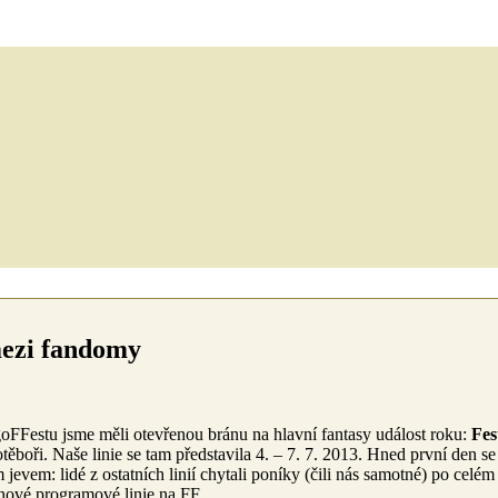
mezi fandomy
FFestu jsme měli otevřenou bránu na hlavní fantasy událost roku:
Fes
ěboři. Naše linie se tam představila 4. – 7. 7. 2013.
Hned první den se
 jevem: lidé z ostatních linií chytali poníky (čili nás samotné) po celém
í nové programové linie na FF.