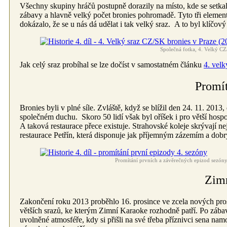
Všechny skupiny hráčů postupně dorazily na místo, kde se setkaly
zábavy a hlavně velký počet bronies pohromadě. Tyto tři element
dokázalo, že se u nás dá udělat i tak velký sraz. A to byl klíčo
Společná fotka, 4. Velký CZ
Jak celý sraz probíhal se lze dočíst v samostatném článku
4. vel
Promít
Bronies byli v plné síle. Zvláště, když se blížil den 24. 11. 2013,
společném duchu. Skoro 50 lidí však byl oříšek i pro větší hospo
A taková restaurace přece existuje. Strahovské koleje skrývají ne
restaurace Petřín, která disponuje jak příjemným zázemím a dobr
Promítání prvních a závěrečných epizod sezóny
Zimn
Zakončení roku 2013 proběhlo 16. prosince ve zcela nových pro
větších srazů, ke kterým Zimní Karaoke rozhodně patří.
Po zábav
uvolněné atmosféře, kdy si přišli na své třeba příznivci sena na