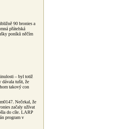
ibližně 90 bronies a
omná přátelská
oušky poníků něčím
nulosti – byl totiž
 dávala tušit, že
ychom takový con
Tom0147. Nečekal, že
ronies začaly užívat
došla do cíle. LARP
ván program v