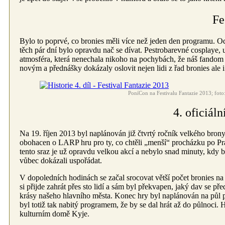
Fe
Bylo to poprvé, co bronies měli více než jeden den programu. Od 
těch pár dní bylo opravdu nač se dívat. Pestrobarevné cosplaye,
atmosféra, která nenechala nikoho na pochybách, že náš fandom pat
novým a přednášky dokázaly oslovit nejen lidi z řad bronies ale 
PoníCon na Festivalu Fantazie 2013; foto
4. oficiál
Na 19. říjen 2013 byl naplánován již čtvrtý ročník velkého brony 
obohacen o LARP hru pro ty, co chtěli „menší“ procházku po Pr
tento sraz je už opravdu velkou akcí a nebylo snad minuty, kdy b
vůbec dokázali uspořádat.
V dopoledních hodinách se začal srocovat větší počet bronies 
si přijde zahrát přes sto lidí a sám byl překvapen, jaký dav se pře
krásy našeho hlavního města. Konec hry byl naplánován na půl pát
byl totiž tak nabitý programem, že by se dal hrát až do půlnoc
kulturním domě Kyje.