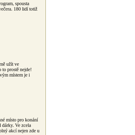
program, spousta
čera. 180 lidí totiž
jmě užít ve
 to prostě nejde!
ovým místem je i
sné místo pro konání
l dárky.
Ve zcela
plný akcí nejen zde u