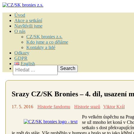
Úvod
Akce a setkání
Navštívili jsme
O nás
CZ/SK bronies z.s.
Kdo jsme a co děláme
Kontakty a lidé
Odkazy
GDPR
English
Vyhledávání
Srazy CZ/SK Bronies – 4. díl, usazení 
17. 5. 2016
Historie fandomu
Historie srazů
Viktor Král
Po velkém úspěchu na Prago
se už mnoho let koná v Chot
setkalo s dost překvapujícím
je zpět do stáje. Vše proběhlo v humoru a bralo se to jako křtěn