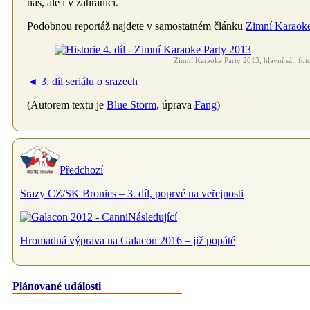
nás, ale i v zahraničí.
Podobnou reportáž najdete v samostatném článku
Zimní Karaoke
Zimní Karaoke Party 2013, hlavní sál; fot
◄ 3. díl seriálu o srazech
(Autorem textu je
Blue Storm
, úprava
Fang
)
Předchozí
Srazy CZ/SK Bronies – 3. díl, poprvé na veřejnosti
Následující
Hromadná výprava na Galacon 2016 – již popáté
Plánované události