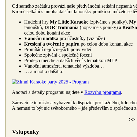
Od samého začátku provází naše předvánoční setkání nepsaná věta
Kromě setkání s mnoha dalšími fanoušky poníků se můžete se těš
Hudební hry
My Little Karaoke
(zpíváme s poníky),
My 
fanoušků,
DDR Trotmania
(hopsáme s poníky) a
BeatSa
celou dobu konání akce
Vánoční nadílka
pro účastníky (viz níže)
Kreslení a tvoření z papíru
po celou dobu konání akce
Promítání nejrůznějších pony videí
Společné zpívání a společné focení
Prodejci merche a dalších věcí s tematikou MLP
Vánoční atmosféra, tematická výzdoba…
… a mnoho dalšího!
Anotaci a detaily programu najdete v
Rozvrhu programu
.
Zároveň je tu místo a vybavení k dispozici pro každého, kdo chce
A nemusí to být nic světoborného – jde především o společnou 
>>
Vstupenky