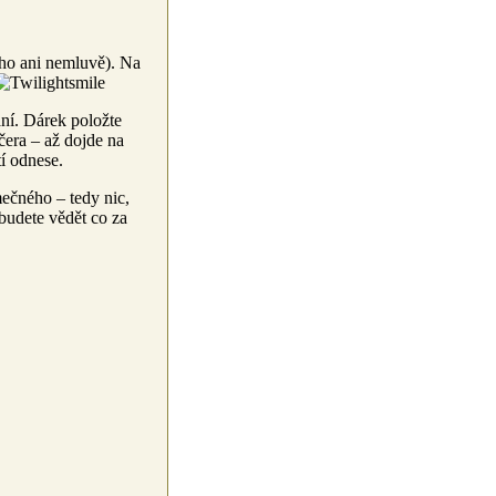
ho ani nemluvě). Na
ání. Dárek položte
čera – až dojde na
í odnese.
ečného – tedy nic,
udete vědět co za