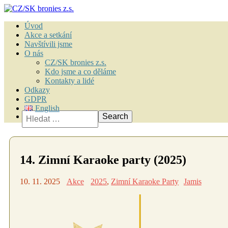
Úvod
Akce a setkání
Navštívili jsme
O nás
CZ/SK bronies z.s.
Kdo jsme a co děláme
Kontakty a lidé
Odkazy
GDPR
English
Vyhledávání
14. Zimní Karaoke party (2025)
10. 11. 2025
Akce
2025
,
Zimní Karaoke Party
Jamis