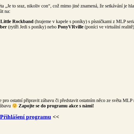
 „Je to sraz, nikoliv con“, což mimo jiné znamená, že setkávání je hla
it na:
Little Rockband
(hrajeme v kapele s poníky) s písničkami z MLP seriá
ber
(rytíři Jedi s poníky) nebo
PonyVRville
(poníci ve virtuální realitě
 pro ostatní připravit zábavu či představit ostatním něco ze světa MLP
zábavu
Zapojte se do programu akce s námi!
Přihlášení programu
<<