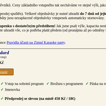
štěvníků. Ceny základního vstupného tak necháváme ve stejné výši, jak
 prodej spuštěn). Veškeré objednávky je nutné uhradit
do 7 dnů od jeji
lhůty jsou nezaplacené objednávky vstupenek automaticky stornovány.
vstupenku s dostatečným předstihem!
Jak jsme psali výše, kapacita není
e uhradit vše, co je potřeba platit předem (od pronájmu až po odměny
ránce
Pravidla účasti na Zimní Karaoke party
.
dard
vstup)
Kč
oupit
Vstup na sobotní program
Brožura s programem
Páska na r
Jmenovka
Předprodej se slevou (na místě 450 Kč / 18€)