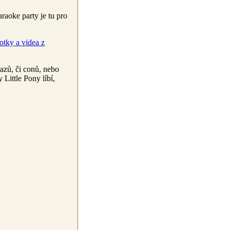
raoke party je tu pro
fotky a videa z
razů, či conů, nebo
Little Pony líbí,