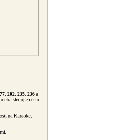
77
,
202
,
235
,
236
a
 metra sledujte cestu
osti na Karaoke,
emi.