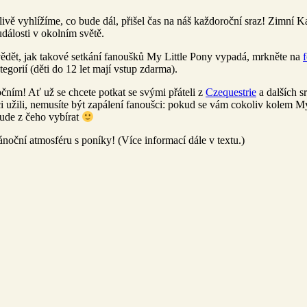
livě vyhlížíme, co bude dál, přišel čas na náš každoroční sraz! Zimní Ka
dálosti v okolním světě.
ědět, jak takové setkání fanoušků My Little Pony vypadá, mrkněte na
egorií (děti do 12 let mají vstup zdarma).
čním! Ať už se chcete potkat se svými přáteli z
Czequestrie
a dalších s
 užili, nemusíte být zapálení fanoušci: pokud se vám cokoliv kolem My 
bude z čeho vybírat
vánoční atmosféru s poníky! (Více informací dále v textu.)