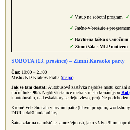
Vstup na sobotní program
Jméno v brožuře s programe
Bavlněná taška s vánoční
Zimní šála s MLP motivem
SOBOTA (13. prosince) – Zimní Karaoke party
Čas:
10:00 – 21:00
Místo:
KD Krakov, Praha (
mapa
)
Jak se tam dostat:
Autobusová zastávka nejblíže místu konání 
noční linka
905
. Nejbližší stanice metra k místu konání jsou
Koby
k autobusům, nad eskalátory se dejte vlevo, projděte podchodem
Kromě Velkého sálu v prvním patře (hlavní program, workshopy a 
DDR a další hudební hry.
Šatna zdarma na místě je samozřejmostí, jako vždy. Přímo napro