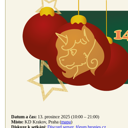
Datum a čas:
13. prosince 2025 (10:00 – 21:00)
Místo:
KD Krakov, Praha (
mapa
)
Diskuze k setkání
:
Discord server
,
fórum bronies.cz