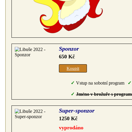
Sponzor
650 Kč
Koupit
Vstup na sobotní program
Jméno v brožuře s progra
Super-sponzor
1250 Kč
vyprodáno