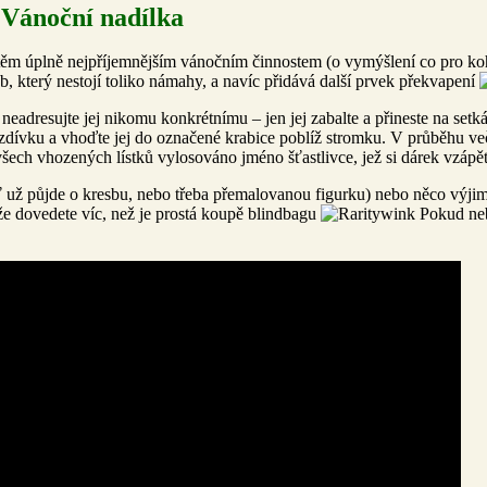
Vánoční nadílka
těm úplně nejpříjemnějším vánočním činnostem (o vymýšlení co pro ko
, který nestojí toliko námahy, a navíc přidává další prvek překvapení
 neadresujte jej nikomu konkrétnímu – jen jej zabalte a přineste na setk
ezdívku a vhoďte jej do označené krabice poblíž stromku. V průběhu ve
ech vhozených lístků vylosováno jméno šťastlivce, jež si dárek vzápět
 už půjde o kresbu, nebo třeba přemalovanou figurku) nebo něco výjim
že dovedete víc, než je prostá koupě blindbagu
Pokud neb