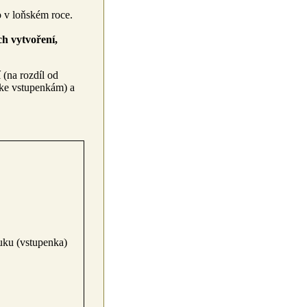
o v loňském roce.
ch vytvoření,
 (na rozdíl od
 ke vstupenkám) a
uku (vstupenka)