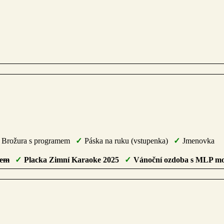
Brožura s programem
Páska na ruku (vstupenka)
Jmenovka
mem
Placka Zimní Karaoke 2025
Vánoční ozdoba s MLP m