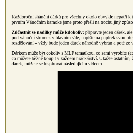
Každoroční shánění dárků pro všechny okolo obvykle nepatří k 
prvním Vánočním karaoke jsme proto přešli na trochu jiný způsob
Zúčastnit se nadílky může kdokoliv:
připravte jeden dárek, ale
pod vánoční stromek v hlavním sále, napište na papírek svou př
rozdělování – vždy bude jeden dárek náhodně vybrán a poté ze vš
Dárkem může být cokoliv s MLP tematikou, co sami vyrobíte (ať
co můžete běžně koupit v každém hračkářství. Ukažte ostatním, 
dárek, můžete se inspirovat následujícím videem.