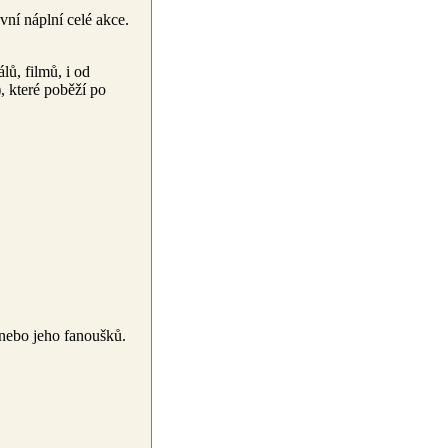
vní náplní celé akce.
lů, filmů, i od
), které poběží po
 nebo jeho fanoušků.