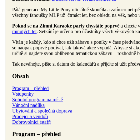
Pátá generace My Little Pony oficiálně skončila a zatímco netrpě
všechny fanoušky MLP už čtrnáct let, bez ohledu na věk, nebo u
Pokud se na Zimní Karaoke party chystáte poprvé
a chcete v
minulých let
. Setkání je určeno pro účastníky všech věkových kat
Vítán je každý, kdo si chce užít zábavu s poníky v čase předváno
se naopak poprvé podívat, jak taková akce vypadá. Abyste si akci
určitě si najdete svou oblíbenou tematickou zábavu – rozhodně 
Tak neváhejte, pište si datum do kalendářů a přijďte si užít před
Obsah
Program – přehled
Vstupenky
Sobotní program na místě
Vánoční nadílka
Ubytování a společná doprava
Prodejci a vendoři
Dobrovolníci (staff)
Program – přehled