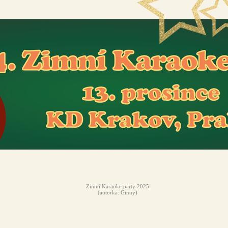
Zimní Karaoke party 2025
(autorka: Ginny)