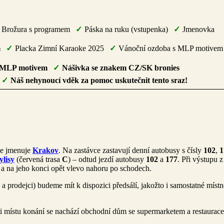
Brožura s programem
Páska na ruku (vstupenka)
Jmenovka
m
Placka Zimní Karaoke 2025
Vánoční ozdoba s MLP motivem
m MLP motivem
Nášivka se znakem CZ/SK bronies
Náš nehynoucí vděk za pomoc uskutečnit tento sraz!
se jmenuje
Krakov
. Na zastávce zastavují denní autobusy s čísly
102
,
1
lisy
(červená trasa
C
) – odtud jezdí autobusy
102
a
177
. Při výstupu z
 a na jeho konci opět vlevo nahoru po schodech.
prodejci) budeme mít k dispozici předsálí, jakožto i samostatné místn
ti místu konání se nachází obchodní dům se supermarketem a restaurac