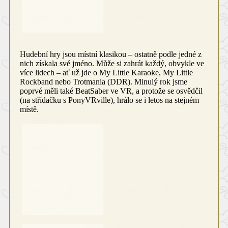
Hudební hry jsou místní klasikou – ostatně podle jedné z
nich získala své jméno. Může si zahrát každý, obvykle ve
více lidech – ať už jde o My Little Karaoke, My Little
Rockband nebo Trotmania (DDR). Minulý rok jsme
poprvé měli také BeatSaber ve VR, a protože se osvědčil
(na střídačku s PonyVRville), hrálo se i letos na stejném
místě.