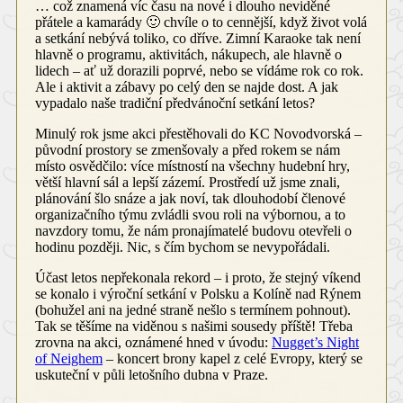
… což znamená víc času na nové i dlouho neviděné
přátele a kamarády 🙂 chvíle o to cennější, když život volá
a setkání nebývá toliko, co dříve. Zimní Karaoke tak není
hlavně o programu, aktivitách, nákupech, ale hlavně o
lidech
–
ať už dorazili poprvé, nebo se vídáme rok co rok.
Ale i aktivit a zábavy po celý den se najde dost. A jak
vypadalo naše tradiční předvánoční setkání letos?
Minulý rok jsme akci přestěhovali do KC Novodvorská
–
původní prostory se zmenšovaly a před rokem se nám
místo osvědčilo: více místností na všechny hudební hry,
větší hlavní sál a lepší zázemí. Prostředí už jsme znali,
plánování šlo snáze a jak noví, tak dlouhodobí členové
organizačního týmu zvládli svou roli na výbornou, a to
navzdory tomu, že nám pronajímatelé budovu otevřeli o
hodinu později. Nic, s čím bychom se nevypořádali.
Účast letos nepřekonala rekord
–
i proto, že stejný víkend
se konalo i výroční setkání v Polsku a Kolíně nad Rýnem
(bohužel ani na jedné straně nešlo s termínem pohnout).
Tak se těšíme na viděnou s našimi sousedy příště! Třeba
zrovna na akci, oznámené hned v úvodu:
Nugget’s Night
of Neighem
–
koncert brony kapel z celé Evropy, který se
uskuteční v půli letošního dubna v Praze.