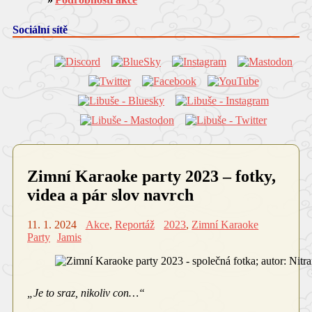
Sociální sítě
Zimní Karaoke party 2023 – fotky,
videa a pár slov navrch
11. 1. 2024
Akce
,
Reportáž
2023
,
Zimní Karaoke
Party
Jamis
„Je to sraz, nikoliv con…“