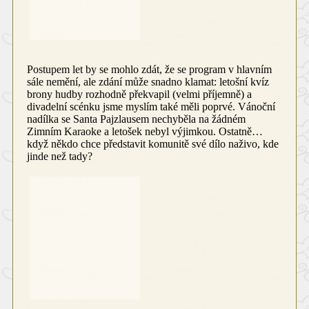
Postupem let by se mohlo zdát, že se program v hlavním
sále nemění, ale zdání může snadno klamat: letošní kvíz
brony hudby rozhodně překvapil (velmi příjemně) a
divadelní scénku jsme myslím také měli poprvé. Vánoční
nadílka se Santa Pajzlausem nechyběla na žádném
Zimním Karaoke a letošek nebyl výjimkou. Ostatně…
když někdo chce představit komunitě své dílo naživo, kde
jinde než tady?