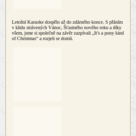
Letošní Karaoke dospělo až do zdárného konce. S přáním
v klidu strávených Vánoc, Šťastného nového roku a díky
všem, jsme si společně na závěr zazpívali „It’s a pony kind
of Christmas“ a rozjeli se domů.