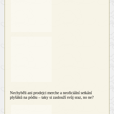
Nechyběli ani prodejci merche a neoficiální setkání
plyšáků na pódiu
–
taky si zaslouží svůj sraz, no ne?