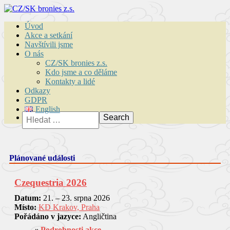
Úvod
Akce a setkání
Navštívili jsme
O nás
CZ/SK bronies z.s.
Kdo jsme a co děláme
Kontakty a lidé
Odkazy
GDPR
English
Vyhledávání
Plánované události
Czequestria 2026
Datum:
21. – 23. srpna 2026
Místo:
KD Krakov, Praha
Pořádáno v jazyce:
Angličtina
Podrobnosti akce