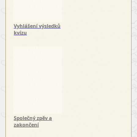
Vyhlášení výsledků
kvízu
Společný zpěv a
zakončení