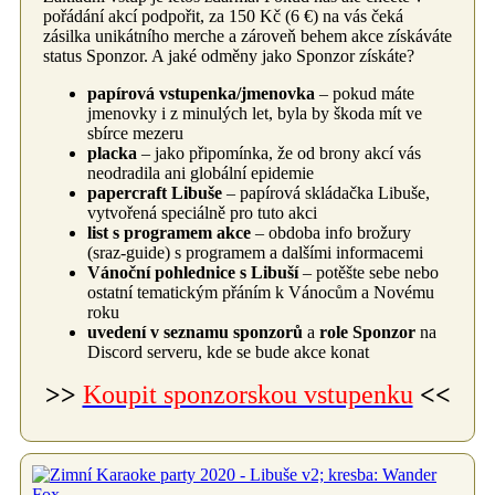
pořádání akcí podpořit, za 150 Kč (6 €) na vás čeká
zásilka unikátního merche a zároveň behem akce získáváte
status Sponzor. A jaké odměny jako Sponzor získáte?
papírová vstupenka/jmenovka
– pokud máte
jmenovky i z minulých let, byla by škoda mít ve
sbírce mezeru
placka
– jako připomínka, že od brony akcí vás
neodradila ani globální epidemie
papercraft Libuše
– papírová skládačka Libuše,
vytvořená speciálně pro tuto akci
list s programem akce
– obdoba info brožury
(sraz-guide) s programem a dalšími informacemi
Vánoční pohlednice s Libuší
– potěšte sebe nebo
ostatní tematickým přáním k Vánocům a Novému
roku
uvedení v seznamu sponzorů
a
role Sponzor
na
Discord serveru, kde se bude akce konat
>>
Koupit sponzorskou vstupenku
<<