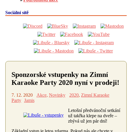
Sociální sítě
Sponzorské vstupenky na Zimní
Karaoke Party 2020 nyní v prodeji!
7. 12. 2020
Akce
,
Novinky
2020
,
Zimní Karaoke
Party
Jamis
Letošní předvánoční setkání
už takřka klepe na dveře –
zbývá už jen pár dní!
Základní vstup je letos zdarma. Pokud nás ale chcete v