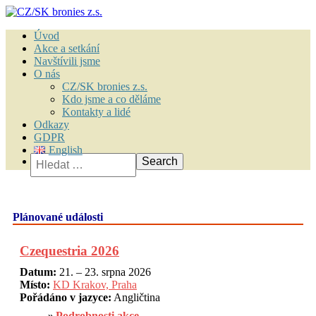
Úvod
Akce a setkání
Navštívili jsme
O nás
CZ/SK bronies z.s.
Kdo jsme a co děláme
Kontakty a lidé
Odkazy
GDPR
English
Vyhledávání
Plánované události
Czequestria 2026
Datum:
21. – 23. srpna 2026
Místo:
KD Krakov, Praha
Pořádáno v jazyce:
Angličtina
Podrobnosti akce