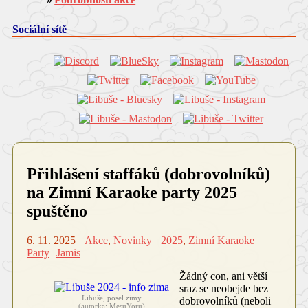
Sociální sítě
Přihlášení staffáků (dobrovolníků)
na Zimní Karaoke party 2025
spuštěno
6. 11. 2025
Akce
,
Novinky
2025
,
Zimní Karaoke
Party
Jamis
Žádný con, ani větší
sraz se neobejde bez
Libuše, posel zimy
dobrovolníků (neboli
(autorka: MesuYoru)