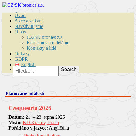
Úvod
Akce a setkání
Navštívili jsme
O nás
CZ/SK bronies z.s.
Kdo jsme a co děláme
Kontakty a lidé
Odkazy
GDPR
English
Vyhledávání
Plánované události
Czequestria 2026
Datum:
21. – 23. srpna 2026
Místo:
KD Krakov, Praha
Pořádáno v jazyce:
Angličtina
Podrobnosti akce