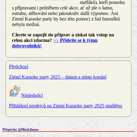
staffáků), kteří pomohu
s přípravami i průběhem celé akce, ať už jde o šatnu,
ostrahu, stěhování nebo jakoukoliv další výpomoc. Ani
Zimní Karaoke party by bez této pomoci z řad fanoušků
nebyla možná.
Chcete se zapojit do příprav a získat tak vstup na
celou akci zdarma?
>>
Přidejte se k týmu
dobrovolníků!
Předchozí
Zimní Karaoke party 2025 – datum a místo konání
Následující
Přihlášení prodejců na Zimní Karaoke party 2025 spuštěno
Příspěvky @MissLibussa