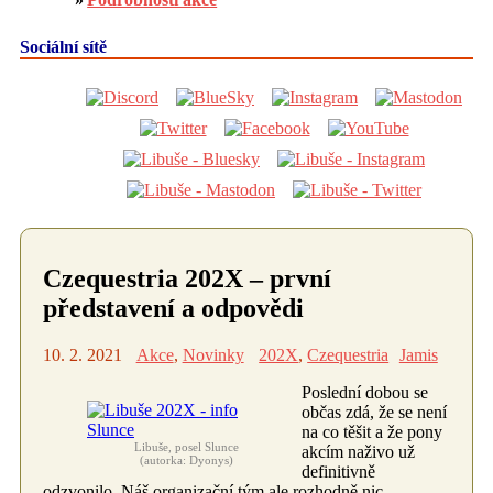
Sociální sítě
Czequestria 202X – první
představení a odpovědi
10. 2. 2021
Akce
,
Novinky
202X
,
Czequestria
Jamis
Poslední dobou se
občas zdá, že se není
na co těšit a že pony
Libuše, posel Slunce
akcím naživo už
(autorka: Dyonys)
definitivně
odzvonilo. Náš organizační tým ale rozhodně nic