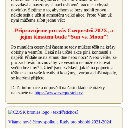
nevzdává a navzdory situaci usilovně pracuje a chystá
novinky. Stojíme o to, abychom se brzy mohli znovu
někde sejít a užít si atmosféru velké akce. Proto Vám už
nyní můžeme slíbit jednu věc:
Připravujeme pro vás Czequestrii 202X, a
jejím tématem bude “Sun vs. Moon”!
Po minulém cestování časem se tedy můžete těšit na krásy
oblohy a vesmíru. Čeká nás určitě akce plná kontrastů a
napětí! Přidáte se na stranu dne nebo noci? Nebo věříte, že
pro zachování rovnováhy ve vesmíru nemůže existovat
světlo bez tmy? Už teď jsme zvědaví, jak téma pojmete a
těšíme se na vaše kreativní kostýmy, tvorbu a další nápady,
se kterými přijdete.
Další informace a odpovědi na často kladené otázky
naleznete na
https://www.czequestria.cz
.
Předchozí
Vítáme nové členy spolku a Rady pro období 2021-2024!