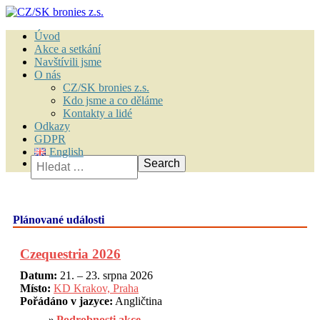
Úvod
Akce a setkání
Navštívili jsme
O nás
CZ/SK bronies z.s.
Kdo jsme a co děláme
Kontakty a lidé
Odkazy
GDPR
English
Vyhledávání
Plánované události
Czequestria 2026
Datum:
21. – 23. srpna 2026
Místo:
KD Krakov, Praha
Pořádáno v jazyce:
Angličtina
Podrobnosti akce