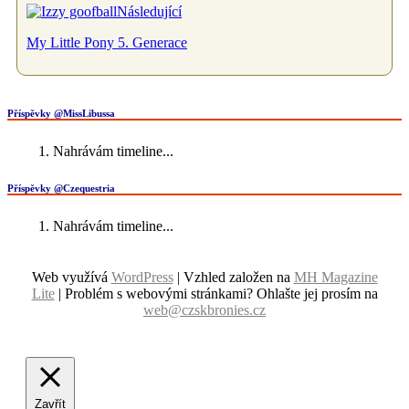
Následující
My Little Pony 5. Generace
Příspěvky @MissLibussa
Nahrávám timeline...
Příspěvky @Czequestria
Nahrávám timeline...
Web využívá
WordPress
| Vzhled založen na
MH Magazine
Lite
|
Problém s webovými stránkami? Ohlašte jej prosím na
web@czskbronies.cz
Zavřít