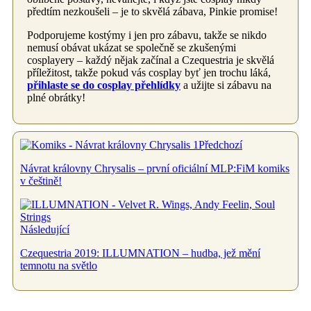
předtím nezkoušeli – je to skvělá zábava, Pinkie promise!
Podporujeme kostýmy i jen pro zábavu, takže se nikdo
nemusí obávat ukázat se společně se zkušenými
cosplayery – každý nějak začínal a Czequestria je skvělá
příležitost, takže pokud vás cosplay byť jen trochu láká,
přihlaste se do cosplay přehlídky
a užijte si zábavu na
plné obrátky!
Předchozí
Návrat královny Chrysalis – první oficiální MLP:FiM komiks
v češtině!
Následující
Czequestria 2019: ILLUMNATION – hudba, jež mění
temnotu na světlo