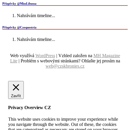
Příspěvky @MissLibussa
Nahrávám timeline...
Příspěvky @Czequestria
Nahrávám timeline...
Web využívá
WordPress
| Vzhled založen na
MH Magazine
Lite
|
Problém s webovými stránkami? Ohlašte jej prosím na
web@czskbronies.cz
Zavřít
Privacy Overview CZ
This website uses cookies to improve your experience while
you navigate through the website. Out of these, the cookies
that are categorized as necessary are stored on your browser