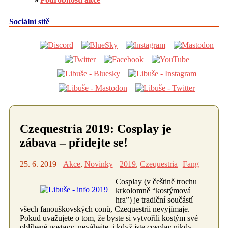
Sociální sítě
Czequestria 2019: Cosplay je
zábava – přidejte se!
25. 6. 2019
Akce
,
Novinky
2019
,
Czequestria
Fang
Cosplay (v češtině trochu
krkolomně “kostýmová
hra”) je tradiční součástí
všech fanouškovských conů, Czequestrii nevyjímaje.
Pokud uvažujete o tom, že byste si vytvořili kostým své
oblíbené postavy, neváhejte, i když jste cosplay nikdy