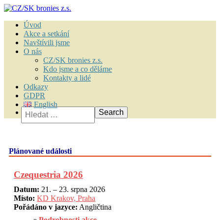
Úvod
Akce a setkání
Navštívili jsme
O nás
CZ/SK bronies z.s.
Kdo jsme a co děláme
Kontakty a lidé
Odkazy
GDPR
English
Vyhledávání
Plánované události
Czequestria 2026
Datum:
21. – 23. srpna 2026
Místo:
KD Krakov, Praha
Pořádáno v jazyce:
Angličtina
Podrobnosti akce