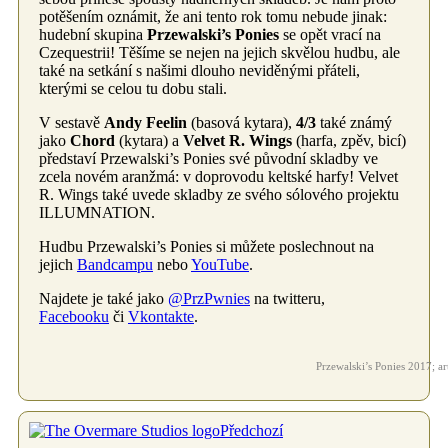
potěšením oznámit, že ani tento rok tomu nebude jinak:
hudební skupina
Przewalski’s Ponies
se opět vrací na
Czequestrii! Těšíme se nejen na jejich skvělou hudbu, ale
také na setkání s našimi dlouho neviděnými přáteli,
kterými se celou tu dobu stali.
V sestavě
Andy Feelin
(basová kytara),
4/3
také známý
jako
Chord
(kytara) a
Velvet R. Wings
(harfa, zpěv, bicí)
představí Przewalski’s Ponies své původní skladby ve
zcela novém aranžmá: v doprovodu keltské harfy! Velvet
R. Wings také uvede skladby ze svého sólového projektu
ILLUMNATION.
Hudbu Przewalski’s Ponies si můžete poslechnout na
jejich
Bandcampu
nebo
YouTube
.
Najdete je také jako
@PrzPwnies
na twitteru,
Facebooku
či
Vkontakte
.
Przewalski’s Ponies 2017; ar
Předchozí