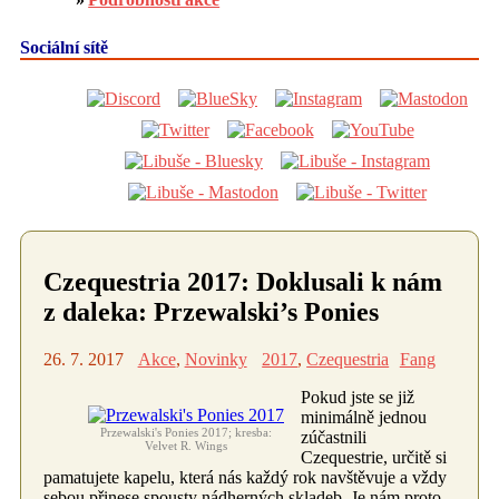
Sociální sítě
Czequestria 2017: Doklusali k nám
z daleka: Przewalski’s Ponies
26. 7. 2017
Akce
,
Novinky
2017
,
Czequestria
Fang
Pokud jste se již
minimálně jednou
Przewalski's Ponies 2017; kresba:
zúčastnili
Velvet R. Wings
Czequestrie, určitě si
pamatujete kapelu, která nás každý rok navštěvuje a vždy
sebou přinese spousty nádherných skladeb. Je nám proto