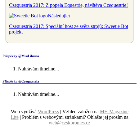
Czequestria 2017: Z popela Equestrie, návštěva Czequestrie!
Následující
Czequestria 2017: Speciální host ze světa strojů: Sweetie Bot
projekt
Příspěvky @MissLibussa
Nahrávám timeline...
Příspěvky @Czequestria
Nahrávám timeline...
Web využívá
WordPress
| Vzhled založen na
MH Magazine
Lite
|
Problém s webovými stránkami? Ohlašte jej prosím na
web@czskbronies.cz