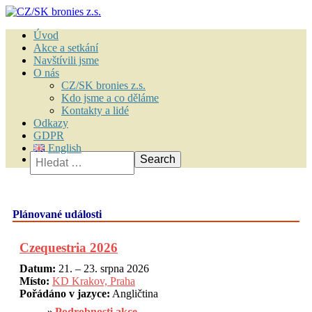
Úvod
Akce a setkání
Navštívili jsme
O nás
CZ/SK bronies z.s.
Kdo jsme a co děláme
Kontakty a lidé
Odkazy
GDPR
English
Vyhledávání
Plánované události
Czequestria 2026
Datum:
21. – 23. srpna 2026
Místo:
KD Krakov, Praha
Pořádáno v jazyce:
Angličtina
Podrobnosti akce