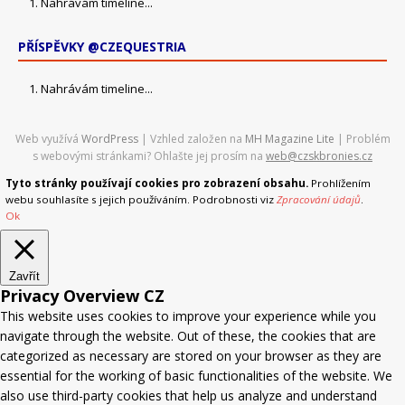
Nahrávám timeline...
PŘÍSPĚVKY @CZEQUESTRIA
Nahrávám timeline...
Web využívá
WordPress
| Vzhled založen na
MH Magazine Lite
|
Problém
s webovými stránkami? Ohlašte jej prosím na
web@czskbronies.cz
Tyto stránky používají cookies pro zobrazení obsahu.
Prohlížením
webu souhlasíte s jejich používáním. Podrobnosti viz
Zpracování údajů
.
Ok
Zavřít
Privacy Overview CZ
This website uses cookies to improve your experience while you
navigate through the website. Out of these, the cookies that are
categorized as necessary are stored on your browser as they are
essential for the working of basic functionalities of the website. We
also use third-party cookies that help us analyze and understand