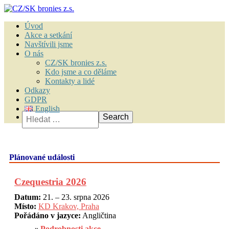
Úvod
Akce a setkání
Navštívili jsme
O nás
CZ/SK bronies z.s.
Kdo jsme a co děláme
Kontakty a lidé
Odkazy
GDPR
English
Vyhledávání
Plánované události
Czequestria 2026
Datum:
21. – 23. srpna 2026
Místo:
KD Krakov, Praha
Pořádáno v jazyce:
Angličtina
Podrobnosti akce