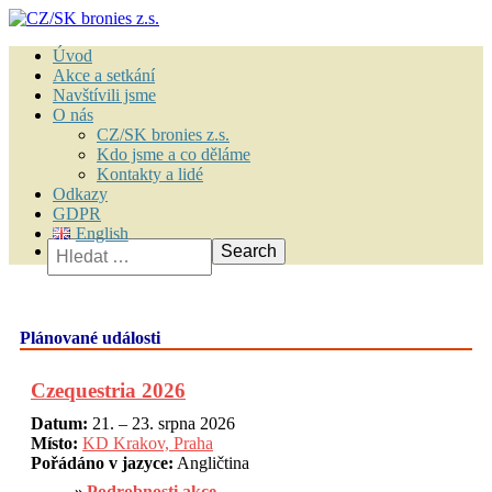
Úvod
Akce a setkání
Navštívili jsme
O nás
CZ/SK bronies z.s.
Kdo jsme a co děláme
Kontakty a lidé
Odkazy
GDPR
English
Vyhledávání
Plánované události
Czequestria 2026
Datum:
21. – 23. srpna 2026
Místo:
KD Krakov, Praha
Pořádáno v jazyce:
Angličtina
Podrobnosti akce