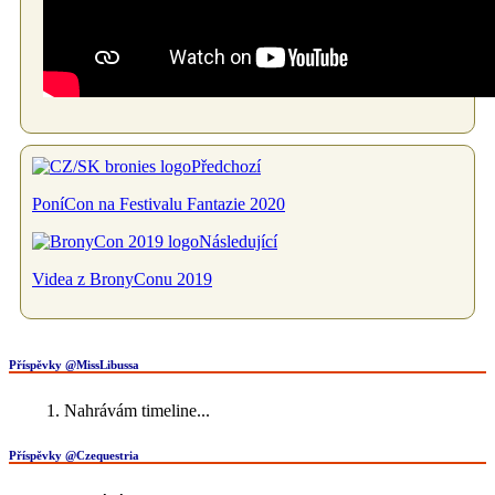
Předchozí
PoníCon na Festivalu Fantazie 2020
Následující
Videa z BronyConu 2019
Příspěvky @MissLibussa
Nahrávám timeline...
Příspěvky @Czequestria