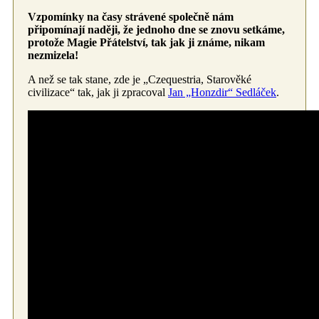
Vzpomínky na časy strávené společně nám
připomínají naději, že jednoho dne se znovu setkáme,
protože Magie Přátelství, tak jak ji známe, nikam
nezmizela!
A než se tak stane, zde je „Czequestria, Starověké
civilizace“ tak, jak ji zpracoval
Jan „Honzdir“ Sedláček
.