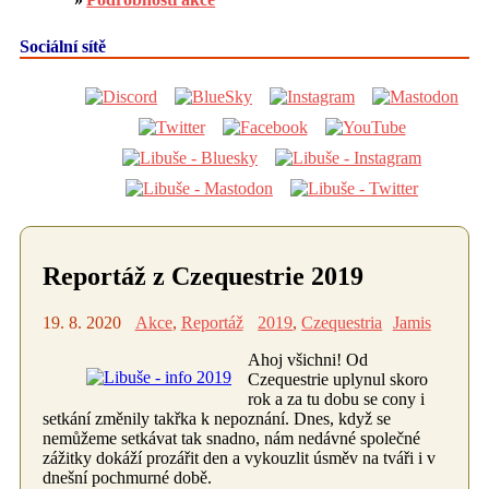
Sociální sítě
Reportáž z Czequestrie 2019
19. 8. 2020
Akce
,
Reportáž
2019
,
Czequestria
Jamis
Ahoj všichni! Od
Czequestrie uplynul skoro
rok a za tu dobu se cony i
setkání změnily takřka k nepoznání. Dnes, když se
nemůžeme setkávat tak snadno, nám nedávné společné
zážitky dokáží prozářit den a vykouzlit úsměv na tváři i v
dnešní pochmurné době.