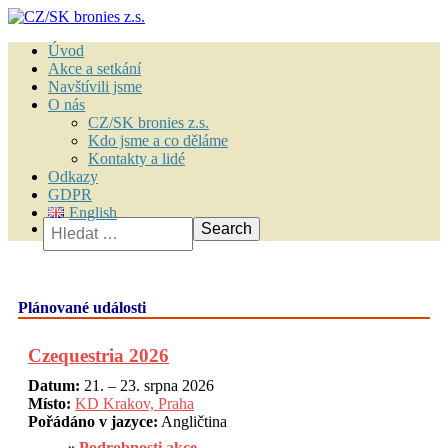
Úvod
Akce a setkání
Navštívili jsme
O nás
CZ/SK bronies z.s.
Kdo jsme a co děláme
Kontakty a lidé
Odkazy
GDPR
English
Vyhledávání
Plánované události
Czequestria 2026
Datum:
21. – 23. srpna 2026
Místo:
KD Krakov, Praha
Pořádáno v jazyce:
Angličtina
Podrobnosti akce