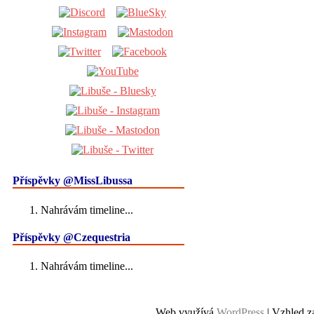
Příspěvky @MissLibussa
Nahrávám timeline...
Příspěvky @Czequestria
Nahrávám timeline...
Web využívá
WordPress
| Vzhled z