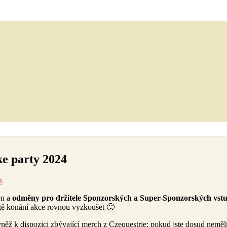
e party 2024
s
en a
odměny pro držitele Sponzorských a Super-Sponzorských vstup
ě konání akce rovnou vyzkoušet 🙂
něž k dispozici zbývající merch z Czequestrie: pokud jste dosud neměl