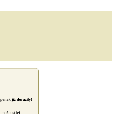
enek již dorazily!
i možnost jej