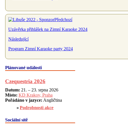
Předchozí
Uzávěrka přihlášek na Zimní Karaoke 2024
Následující
Program Zimní Karaoke party 2024
Plánované události
Czequestria 2026
Datum:
21. – 23. srpna 2026
Místo:
KD Krakov, Praha
Pořádáno v jazyce:
Angličtina
Podrobnosti akce
Sociální sítě