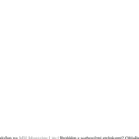
aložen na
MH Magazine Lite
|
Problém s webovými stránkami? Ohlašte