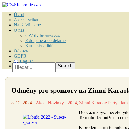
Úvod
Akce a setkání
Navštívili jsme
O nás
CZ/SK bronies z.s.
Kdo jsme a co děláme
Kontakty a lidé
Odkazy
GDPR
English
Vyhledávání
Odměny pro sponzory na Zimní Karaok
8. 12. 2024
Akce
,
Novinky
2024
,
Zimní Karaoke Party
Jami
Do srazu zbývá necelý týd
Termohrnky můžete na míst
K prodeji na místě bude rov