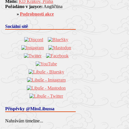
Místo:
KD Krakov, Praha
Pořádáno v jazyce:
Angličtina
Podrobnosti akce
Sociální sítě
Příspěvky @MissLibussa
Nahrávám timeline...